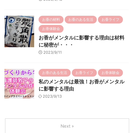
お香の材料
お香のある生活
お香ライフ
お香体験会
お香がメンタルに影響する理由は材料
に秘密が・・・
2023/9/11
お香のある生活
お香ライフ
お香体験会
私のメンタルは最強！お香がメンタル
に影響する理由
2023/9/13
Next »